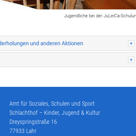
Jugendliche bei der JuLeiCa-Schulu
anderholungen und anderen Aktionen
Amt für Soziales, Schulen und Sport
Schlachthof – Kinder, Jugend & Kultur
Dreyspringstraße 16
77933
Lahr