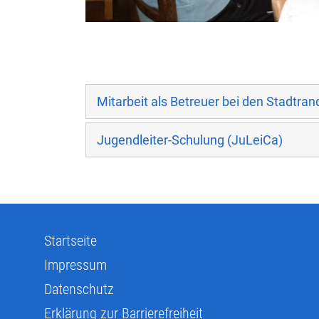
Mitarbeit als Betreuer bei den Stadtr
Jugendleiter-Schulung (JuLeiCa)
Startseite
Impressum
Datenschutz
Erklärung zur Barrierefreiheit