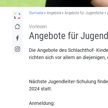
Startseite
Angebote
Angebote für Jugendliche +
Link zur Startseite der Stadt Lahr
Vorlesen
Link zur Startseite
Angebote für Jugend
Link zum Facebook-Auftritt
Die Angebote des Schlachthof- Kinde
Link zum Instagram-Auftritt
richten sich vor allem an diejenigen,
Nächste Jugendleiter-Schulung findet
2024 statt.
Anmeldung: