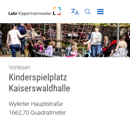
Direkt zur Navigation springen
Direkt zum Inhalt springen
Menü schließen
Sprache wählen
Seiten-Suche abschic
Vorlesen
Kinderspielplatz
Kaiserswaldhalle
Wylerter Hauptstraße
1662,70 Quadratmeter