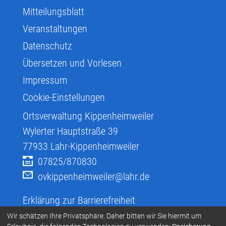
Mitteilungsblatt
Veranstaltungen
Datenschutz
Übersetzen und Vorlesen
Impressum
Cookie-Einstellungen
Ortsverwaltung Kippenheimweiler
Wylerter Hauptstraße 39
77933
Lahr-Kippenheimweiler
07825/870830
ovkippenheimweiler@lahr.de
Erklärung zur Barrierefreiheit
Infos zur Barrierefreiheit
Wir schätzen Ihre Privatsphäre. Daher bitten wir Sie hiermit um