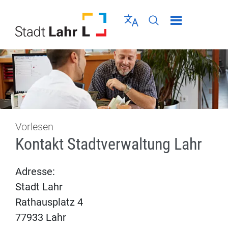
Direkt zur Navigation springen
Direkt zum Inhalt springen
Menü schließen
Sprache wählen
Seiten-Suche abschic
Vorlesen
Kontakt Stadtverwaltung Lahr
Adresse:
Stadt Lahr
Rathausplatz 4
77933 Lahr