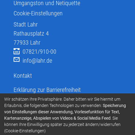
Umgangston und Netiquette
Cookie-Einstellungen
Stadt Lahr
Rathausplatz 4
77933
Lahr
07821/910-00
info@lahr.de
Kontakt
Erklärung zur Barrierefreiheit
Infos zur Barrierefreiheit
Wir schätzen Ihre Privatsphäre. Daher bitten wir Sie hiermit um
Erlaubnis, die folgenden Technologien zu verwenden:
Speicherung
Infos in leichter Sprache
von Einstellungen dieser Anwendung, Vorlesefunktion für Text,
Kartenanzeige, Abspielen von Videos & Social Media Feed
. Sie
Infos zur Gebärdensprache
können Ihre Einwilligung später zu jederzeit ändern/widerrufen
Übersetzen und Vorlesen
(Cookie-Einstellungen)