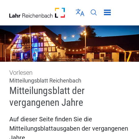
Direkt zur Navigation springen
Direkt zum Inhalt springen
Menü schließen
Sprache wählen
Seiten-Suche abschic
Vorlesen
Mitteilungsblatt Reichenbach
Mitteilungsblatt der
vergangenen Jahre
Auf dieser Seite finden Sie die
Mitteilungsblattausgaben der vergangenen
Jahre.